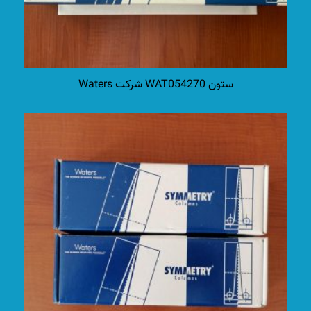
ستون WAT054270 شرکت Waters