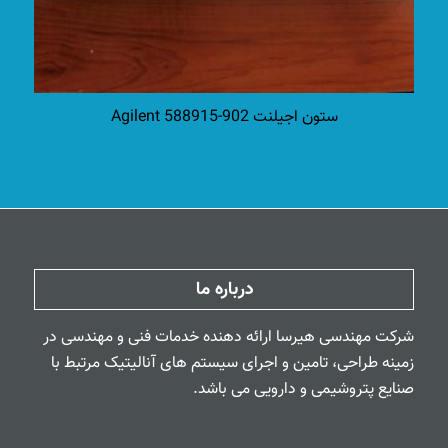
ستون اجیلنت Agilent 588915-902
درباره ما
شرکت مهندسی هیرسا ارائه دهنده خدمات فنی و مهندسی در
زمینه طراحی، تامین و اجرای سیستم های آنالیتیک مرتبط با
صنایع پتروشیمی و دارویی می باشد.