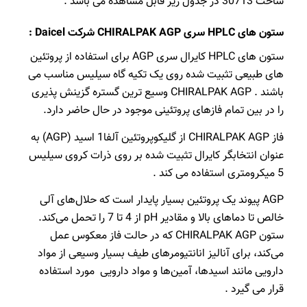
ساخت 30713 در جدول زیر قابل مشاهده می باشد .
ستون های HPLC سری CHIRALPAK AGP شرکت Daicel :
ستون های HPLC کایرال سری AGP برای استفاده از پروتئین
های طبیعی تثبیت شده روی یک تکیه گاه سیلیس مناسب می
باشند . CHIRALPAK AGP وسیع ترین گستره گزینش پذیری
را در بین تمام فازهای پروتئینی موجود در حال حاضر دارد.
فاز CHIRALPAK AGP از گلیکوپروتئین آلفا1 اسید (AGP) به
عنوان انتخابگر کایرال تثبیت شده بر روی ذرات کروی سیلیس
5 میکرومتری استفاده می کند .
AGP پیوند یک پروتئین بسیار پایدار است که حلال‌های آلی
خالص تا دماهای بالا و مقادیر pH از 4 تا 7 را تحمل می‌کند.
ستون CHIRALPAK AGP که در حالت فاز معکوس عمل
می‌کند، برای آنالیز انانتیومرهای طیف بسیار وسیعی از مواد
دارویی مانند اسیدها، آمین‌ها و مواد دارویی مورد استفاده
قرار می گیرد .